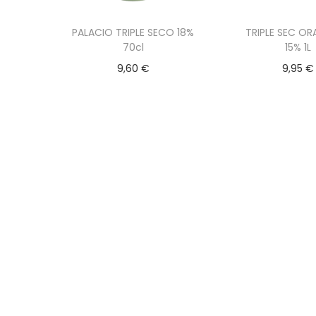
g
n
a
i
PALACIO TRIPLE SECO 18%
TRIPLE SEC O
c
d
70cl
15% 1L
i
o
9,60
€
9,95
€
ó
n