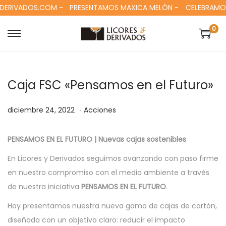
ERIVADOS.COM -
PRESENTAMOS MAXICA MELÓN -
CELEBRAMOS 
0
S
S
a
a
l
l
Caja FSC «Pensamos en el Futuro»
t
t
a
a
.
P
f
P
diciembre 24, 2022
Acciones
r
r
u
e
u
a
a
b
b
b
l
l
PENSAMOS EN EL FUTURO | Nuevas cajas sostenibles
l
r
l
a
c
En Licores y Derivados seguimos avanzando con paso firme
i
e
i
n
o
en nuestro compromiso con el medio ambiente a través
c
r
c
a
n
de nuestra iniciativa
PENSAMOS EN EL FUTURO
.
a
o
a
v
t
Hoy presentamos nuestra nueva gama de cajas de cartón,
d
2
d
e
e
diseñada con un objetivo claro: reducir el impacto
o
4
o
g
n