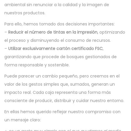
ambiental sin renunciar a la calidad y la imagen de
e
,
e
a
i
nuestros productos.
l
2
n
c
d
0
i
o
Para ello, hemos tomado dos decisiones importantes:
2
ó
–
Reducir el número de tintas en la impresión
, optimizando
6
n
el proceso y disminuyendo el consumo de recursos.
–
Utilizar exclusivamente cartón certificado FSC
,
garantizando que procede de bosques gestionados de
forma responsable y sostenible.
Puede parecer un cambio pequeño, pero creemos en el
valor de los gestos simples que, sumados, generan un
impacto real. Cada caja representa una forma más
consciente de producir, distribuir y cuidar nuestro entorno.
En ellas hemos querido reflejar nuestro compromiso con
un mensaje claro: