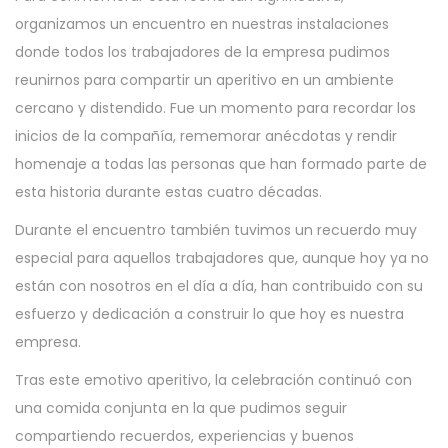
d
2
d
a
i
organizamos un encuentro en nuestras instalaciones
o
0
o
c
d
donde todos los trabajadores de la empresa pudimos
e
2
e
i
o
reunirnos para compartir un aperitivo en un ambiente
l
6
n
ó
cercano y distendido. Fue un momento para recordar los
n
inicios de la compañía, rememorar anécdotas y rendir
homenaje a todas las personas que han formado parte de
esta historia durante estas cuatro décadas.
Durante el encuentro también tuvimos un recuerdo muy
especial para aquellos trabajadores que, aunque hoy ya no
están con nosotros en el día a día, han contribuido con su
esfuerzo y dedicación a construir lo que hoy es nuestra
empresa.
Tras este emotivo aperitivo, la celebración continuó con
una comida conjunta en la que pudimos seguir
compartiendo recuerdos, experiencias y buenos