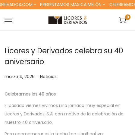
RIVADOS.COM -
PRESENTAMOS MAXICA MELÓN -
CELEBRAMOS N
0
S
S
a
a
l
l
Licores y Derivados celebra su 40
t
t
a
a
aniversario
r
r
.
a
a
P
m
P
marzo 4, 2026
Noticias
l
l
u
a
u
a
c
b
r
b
Celebramos los 40 años
n
o
l
z
l
El pasado viernes vivimos una jornada muy especial en
a
n
i
o
i
Licores y Derivados, S.A. con motivo de la celebración de
v
t
c
4
c
nuestro 40 aniversario.
e
e
a
,
a
g
n
Para conmemorar esta fecha tan significativa,