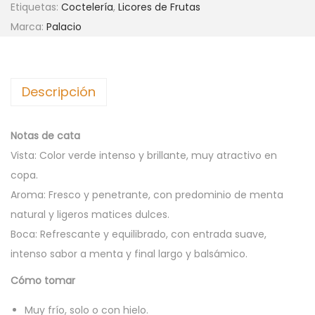
Etiquetas:
Coctelería
,
Licores de Frutas
C
Marca:
Palacio
I
O
M
Descripción
E
N
T
Notas de cata
A
Vista: Color verde intenso y brillante, muy atractivo en
1
copa.
8
Aroma: Fresco y penetrante, con predominio de menta
%
natural y ligeros matices dulces.
7
Boca: Refrescante y equilibrado, con entrada suave,
0
intenso sabor a menta y final largo y balsámico.
c
Cómo tomar
l
c
Muy frío, solo o con hielo.