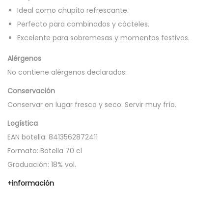
a
Ideal como chupito refrescante.
n
Perfecto para combinados y cócteles.
t
Excelente para sobremesas y momentos festivos.
i
Alérgenos
d
No contiene alérgenos declarados.
a
Conservación
d
Conservar en lugar fresco y seco. Servir muy frío.
Logística
EAN botella: 8413562872411
Formato: Botella 70 cl
Graduación: 18% vol.
+información