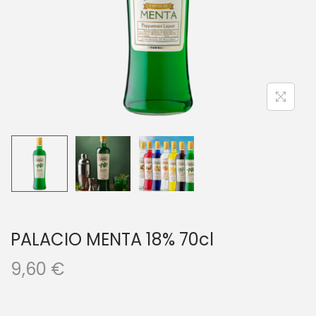
a
i
c
d
i
o
ó
n
PALACIO MENTA 18% 70cl
9,60
€