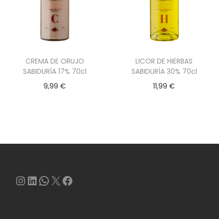
CREMA DE ORUJO
LICOR DE HIERBAS
SABIDURÍA 17% 70cl
SABIDURÍA 30% 70cl
9,99
€
11,99
€
Instagram
LinkedIn
WhatsApp
X
Facebook