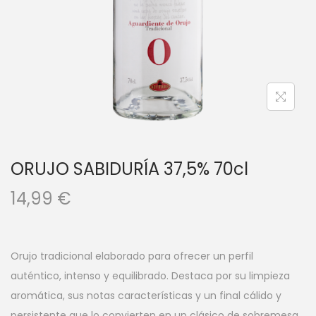
a
i
c
d
i
o
ó
n
ORUJO SABIDURÍA 37,5% 70cl
14,99
€
Orujo tradicional elaborado para ofrecer un perfil
auténtico, intenso y equilibrado. Destaca por su limpieza
aromática, sus notas características y un final cálido y
persistente que lo convierten en un clásico de sobremesa.