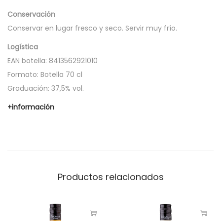
a
Conservación
n
Conservar en lugar fresco y seco. Servir muy frío.
t
i
Logística
d
EAN botella: 8413562921010
a
Formato: Botella 70 cl
d
Graduación: 37,5% vol.
+información
Productos relacionados