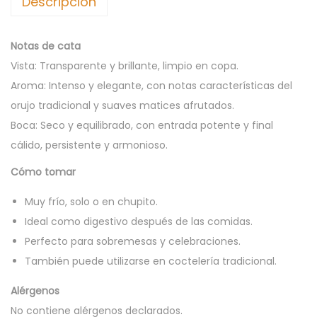
Descripción
I
D
U
Notas de cata
R
Vista: Transparente y brillante, limpio en copa.
Í
Aroma: Intenso y elegante, con notas características del
A
orujo tradicional y suaves matices afrutados.
3
Boca: Seco y equilibrado, con entrada potente y final
7
cálido, persistente y armonioso.
,
Cómo tomar
5
%
Muy frío, solo o en chupito.
7
Ideal como digestivo después de las comidas.
0
Perfecto para sobremesas y celebraciones.
c
También puede utilizarse en coctelería tradicional.
l
Alérgenos
c
No contiene alérgenos declarados.