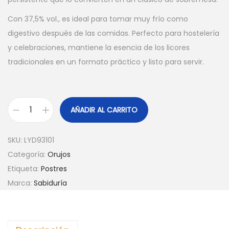
Con 37,5% vol., es ideal para tomar muy frío como
digestivo después de las comidas. Perfecto para hostelería
y celebraciones, mantiene la esencia de los licores
tradicionales en un formato práctico y listo para servir.
AÑADIR AL CARRITO
O
R
SKU:
LYD93101
U
Categoría:
Orujos
J
Etiqueta:
Postres
O
Marca:
Sabiduría
S
A
B