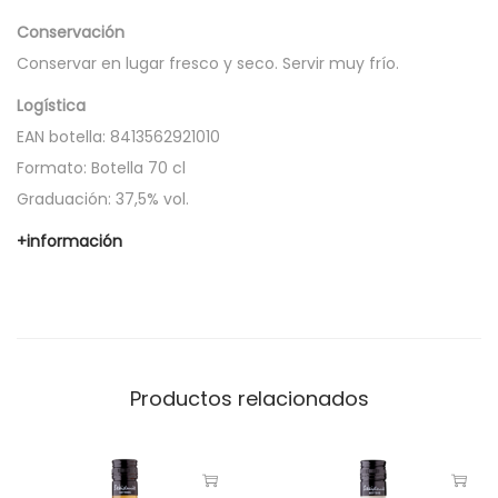
a
Conservación
n
Conservar en lugar fresco y seco. Servir muy frío.
t
i
Logística
d
EAN botella: 8413562921010
a
Formato: Botella 70 cl
d
Graduación: 37,5% vol.
+información
Productos relacionados