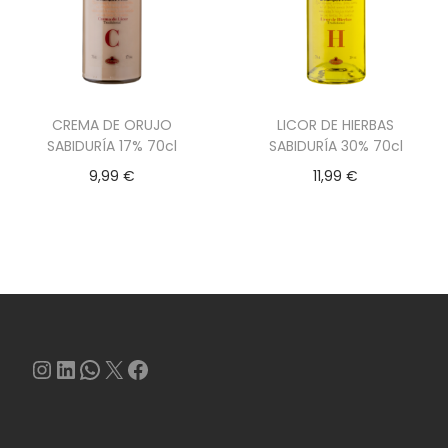
CREMA DE ORUJO
LICOR DE HIERBAS
SABIDURÍA 17% 70cl
SABIDURÍA 30% 70cl
9,99
€
11,99
€
Instagram
LinkedIn
WhatsApp
X
Facebook