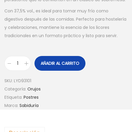
Con 37,5% vol., es ideal para tomar muy frío como
digestivo después de las comidas. Perfecto para hostelería
y celebraciones, mantiene la esencia de los licores
tradicionales en un formato práctico y listo para servir.
AÑADIR AL CARRITO
O
R
SKU:
LYD93101
U
Categoría:
Orujos
J
Etiqueta:
Postres
O
Marca:
Sabiduría
S
A
B