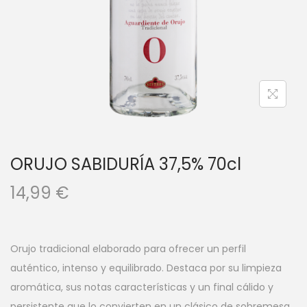
a
i
c
d
i
o
ó
n
ORUJO SABIDURÍA 37,5% 70cl
14,99
€
Orujo tradicional elaborado para ofrecer un perfil
auténtico, intenso y equilibrado. Destaca por su limpieza
aromática, sus notas características y un final cálido y
persistente que lo convierten en un clásico de sobremesa.