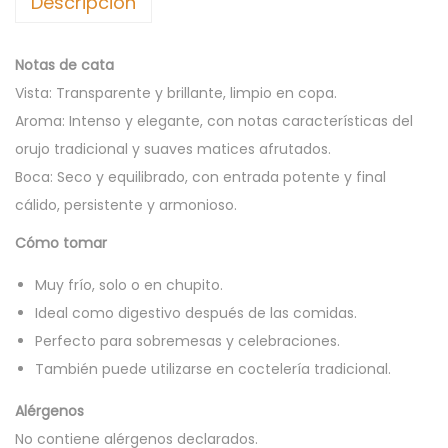
Descripción
I
D
U
Notas de cata
R
Vista: Transparente y brillante, limpio en copa.
Í
Aroma: Intenso y elegante, con notas características del
A
orujo tradicional y suaves matices afrutados.
3
Boca: Seco y equilibrado, con entrada potente y final
7
cálido, persistente y armonioso.
,
Cómo tomar
5
%
Muy frío, solo o en chupito.
7
Ideal como digestivo después de las comidas.
0
Perfecto para sobremesas y celebraciones.
c
También puede utilizarse en coctelería tradicional.
l
Alérgenos
c
No contiene alérgenos declarados.