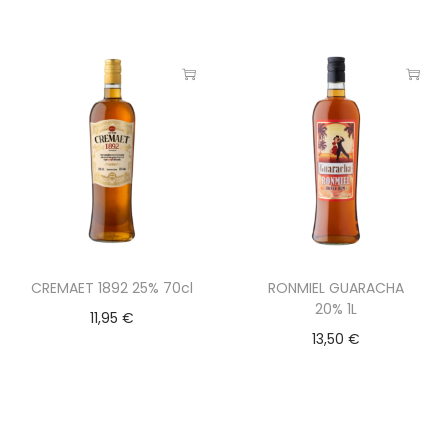
CREMAET 1892 25% 70cl
RONMIEL GUARACHA
20% 1L
11,95
€
13,50
€