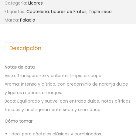
Categoría:
Licores
A
Etiquetas:
Coctelería
,
Licores de Frutas
,
Triple seco
C
Marca:
Palacio
I
O
T
Descripción
R
I
P
Notas de cata
L
Vista: Transparente y brillante, limpio en copa.
E
Aroma: Intenso y cítrico, con predominio de naranja dulce
S
y ligeros matices amargos.
E
Boca: Equilibrado y suave, con entrada dulce, notas cítricas
C
frescas y final ligeramente seco y aromático.
O
Cómo tomar
1
8
Ideal para cócteles clásicos y combinados.