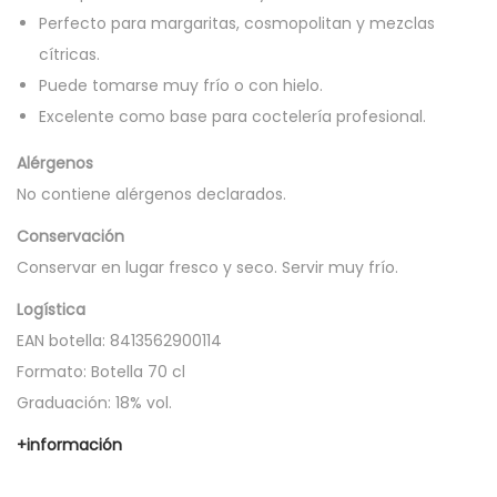
%
Perfecto para margaritas, cosmopolitan y mezclas
7
cítricas.
0
Puede tomarse muy frío o con hielo.
c
Excelente como base para coctelería profesional.
l
Alérgenos
c
No contiene alérgenos declarados.
a
Conservación
n
Conservar en lugar fresco y seco. Servir muy frío.
t
i
Logística
d
EAN botella: 8413562900114
a
Formato: Botella 70 cl
d
Graduación: 18% vol.
+información