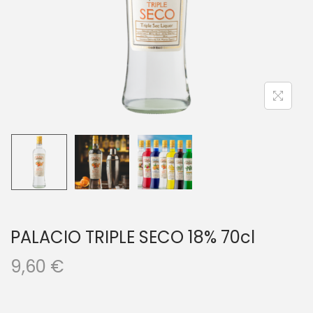
a
i
c
d
i
o
ó
n
PALACIO TRIPLE SECO 18% 70cl
9,60
€